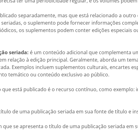
 precisa ter uma periodicidade regular, e os volumes pode
ublicado separadamente, mas que está relacionado a outro
s seriadas, o suplemento pode fornecer informações comp
riódicos, os suplementos podem conter edições especiais ou
ão seriada:
é um conteúdo adicional que complementa uma
m relação à edição principal. Geralmente, aborda um tema
arada. Exemplos incluem suplementos culturais, encartes esp
o temático ou conteúdo exclusivo ao público.
 que está publicado é o recurso contínuo, como exemplo: i
tulo de uma publicação seriada em sua fonte de título e in
que se apresenta o título de uma publicação seriada em su