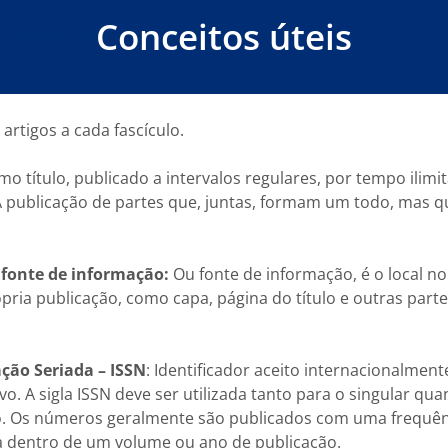
Conceitos úteis
rtigos a cada fascículo.
 título, publicado a intervalos regulares, por tempo ilim
A publicação de partes que, juntas, formam um todo, mas 
u fonte de informação:
Ou fonte de informação, é o local n
ópria publicação, como capa, página do título e outras part
ção Seriada – ISSN
: Identificador aceito internacionalment
vo. A sigla ISSN deve ser utilizada tanto para o singular qu
o. Os números geralmente são publicados com uma frequênc
a dentro de um volume ou ano de publicação.