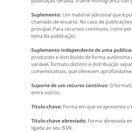
publicação seriada, a série monográfica não
Suplemento:
Um material adicional que é p
chamado de encarte. No caso de publicaçõe
principal. Para recursos contínuos, como pe
tema da publicação.
Suplemento independente de uma publicaç
produzido e distribuído de forma autônoma e
variável, formato distinto e distribuição sep
comemorativas, que oferecem aprofundament
Suporte de um recurso contínuo:
O formato
entre outros.
Título-chave:
Forma em que se apresenta o tí
Título-chave abreviado:
Forma abreviada em 
ligada ao seu ISSN.