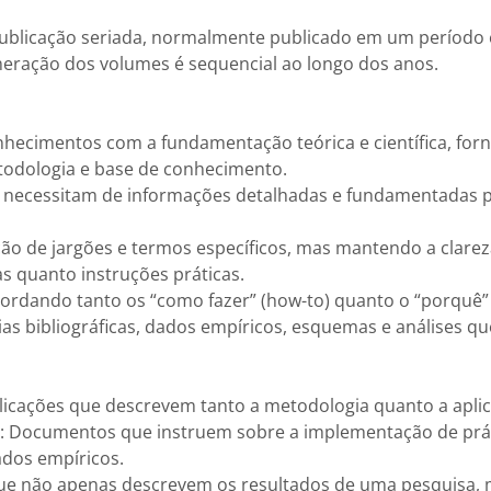
licação seriada, normalmente publicado em um período e
eração dos volumes é sequencial ao longo dos anos.
onhecimentos com a fundamentação teórica e científica, fo
todologia e base de conhecimento.
e necessitam de informações detalhadas e fundamentadas p
ação de jargões e termos específicos, mas mantendo a clarez
as quanto instruções práticas.
rdando tanto os “como fazer” (how-to) quanto o “porquê” (ju
as bibliográficas, dados empíricos, esquemas e análises 
Publicações que descrevem tanto a metodologia quanto a apli
a: Documentos que instruem sobre a implementação de prát
ados empíricos.
os que não apenas descrevem os resultados de uma pesqui